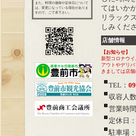
また、料理の価格や定休日について
てはいか
は、変更になっている場合がありま
すので、ご了承下さい。
リラック
しみくだ
店舗情報
【お知らせ】
新型コロナウイ
アウトやデリバ
きましては店舗
TEL：
09
収容人数
営業時間：
定休日
駐車場：