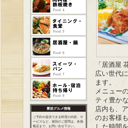
「居酒屋 
広い世代
ます。
メニュー
ティ豊か
店内も、
豊前グルメ情報
のお客様
ご予約や提供できる料理の内容、サ
ービスなど、個別のご質問は、各掲
した時間
載店まで、お問い合せ下さい。