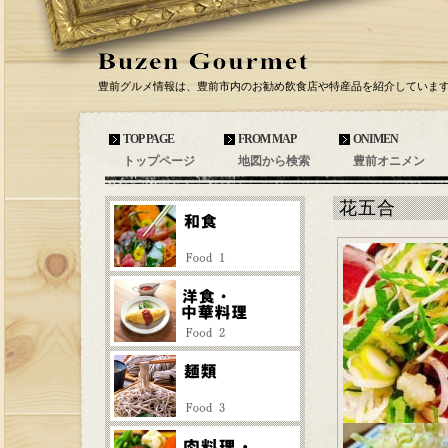
豊前グルメ情報は、豊前市内のお勧め飲食店や特産品を紹介していま
TOP PAGE
FROM MAP
ONIMEN
トップページ
地図から検索
豊前オニメン
花五合